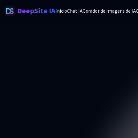
DeepSite IA
Início
Chat IA
Gerador de Imagens de IA
G