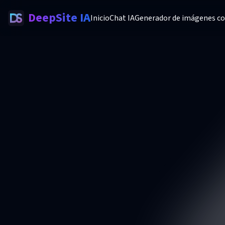
DeepSite IA
Inicio
Chat IA
Generador de imágenes co