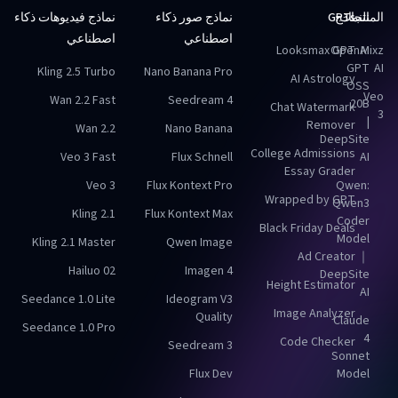
المنتجات
النماذج
GPTs
نماذج صور ذكاء
نماذج فيديوهات ذكاء
اصطناعي
اصطناعي
Looksmax GPT
OpenAI
Mixz
GPT
AI
Kling 2.5 Turbo
Nano Banana Pro
AI Astrology
OSS
Veo
Wan 2.2 Fast
Seedream 4
20B
Chat Watermark
3
|
Remover
Wan 2.2
Nano Banana
DeepSite
College Admissions
Veo 3 Fast
Flux Schnell
AI
Essay Grader
Veo 3
Flux Kontext Pro
Qwen:
Wrapped by GPT
Qwen3
Kling 2.1
Flux Kontext Max
Coder
Black Friday Deals
Model
Kling 2.1 Master
Qwen Image
Ad Creator
｜
Hailuo 02
Imagen 4
DeepSite
Height Estimator
AI
Seedance 1.0 Lite
Ideogram V3
Image Analyzer
Quality
Claude
Seedance 1.0 Pro
4
Code Checker
Seedream 3
Sonnet
Flux Dev
Model