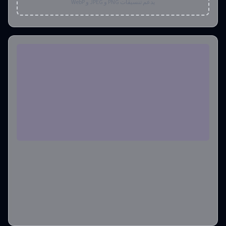
يدعم تنسيقات PNG و JPEG و WebP
نسبة العرض إلى الارتفاع
1:1
عدد الصور الناتجة
1
رصيد مطلوب
:
6
إنشاء