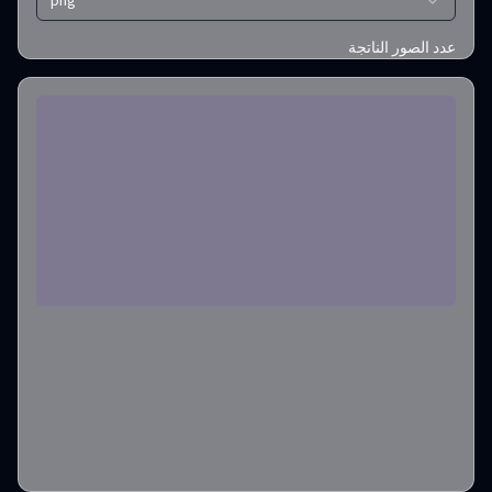
png
عدد الصور الناتجة
1
رصيد مطلوب
:
2
إنشاء