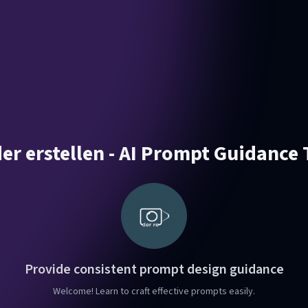
der erstellen - AI Prompt Guidance 
Provide consistent prompt design guidance
Welcome! Learn to craft effective prompts easily.