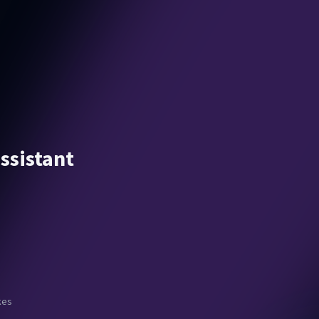
ssistant
es!