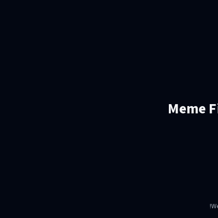
Meme Fi
We