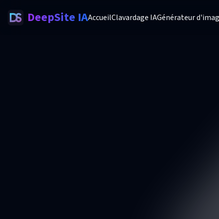
DeepSite IA
Accueil
Clavardage IA
Générateur d'imag