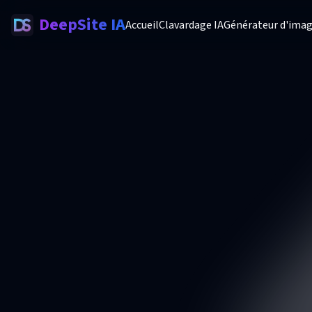
DeepSite IA
Accueil
Clavardage IA
Générateur d'imag