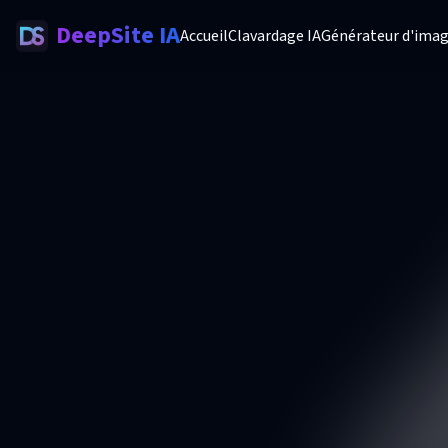
DeepSite IA
Accueil
Clavardage IA
Générateur d'imag