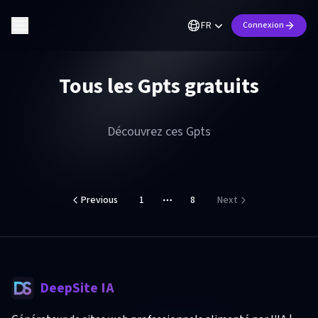
FR
Connexion
Tous les Gpts gratuits
Découvrez ces Gpts
Previous
1
8
Next
More pages
DeepSite IA