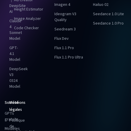
｜
Ad Creator
Imagen 4
Hailuo 02
DeepSite
Height Estimator
AI
Ideogram V3
Seedance 1.0 Lite
Image Analyzer
Quality
Claude
Seedance 1.0 Pro
4
Code Checker
Seedream 3
Sonnet
Model
Flux Dev
GPT-
Flux 1.1 Pro
4.1
Flux 1.1 Pro Ultra
Model
DeepSeek
V3
0324
Model
Société
Mentions
légales
GPTs
gratuits
Politique
de
Modèles