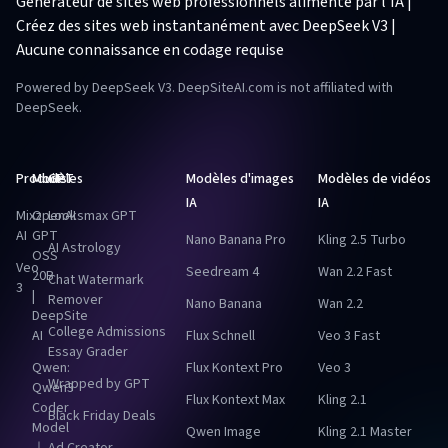
Générateur de sites web professionnels alimenté par l'IA |
Créez des sites web instantanément avec DeepSeek V3 |
Aucune connaissance en codage requise
Powered by DeepSeek V3. DeepSiteAI.com is not affiliated with
DeepSeek.
Produits
Modèles
GPT
Modèles d'images
Modèles de vidéos
IA
IA
Mixz
OpenAI
Looksmax GPT
AI
GPT
Nano Banana Pro
Kling 2.5 Turbo
AI Astrology
OSS
Veo
Seedream 4
Wan 2.2 Fast
20B
Chat Watermark
3
|
Remover
Nano Banana
Wan 2.2
DeepSite
College Admissions
AI
Flux Schnell
Veo 3 Fast
Essay Grader
Qwen:
Flux Kontext Pro
Veo 3
Wrapped by GPT
Qwen3
Flux Kontext Max
Kling 2.1
Coder
Black Friday Deals
Model
Qwen Image
Kling 2.1 Master