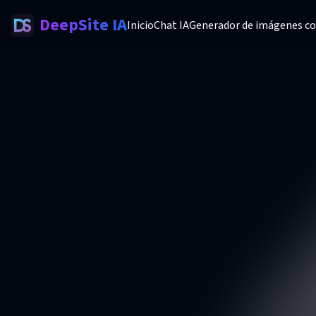
DeepSite IA
Inicio
Chat IA
Generador de imágenes co