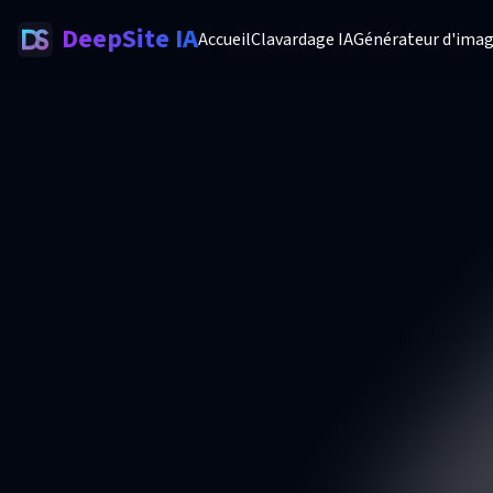
DeepSite IA
Accueil
Clavardage IA
Générateur d'imag