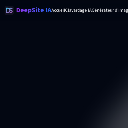
DeepSite IA
Accueil
Clavardage IA
Générateur d'imag