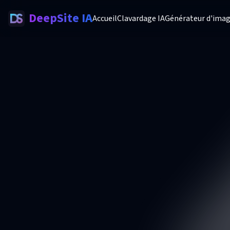
DeepSite IA
Accueil
Clavardage IA
Générateur d'imag