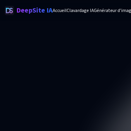
DeepSite IA
Accueil
Clavardage IA
Générateur d'imag