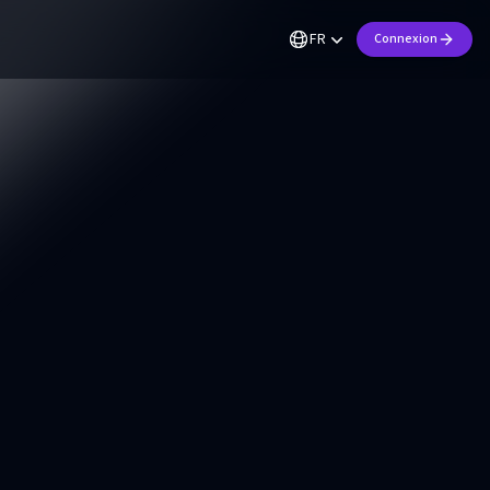
FR
Connexion