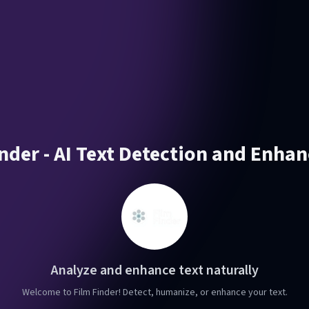
inder - AI Text Detection and Enha
Analyze and enhance text naturally
Welcome to Film Finder! Detect, humanize, or enhance your text.