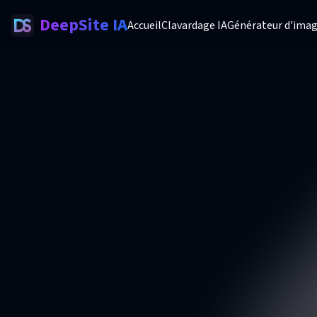
DeepSite IA
Accueil
Clavardage IA
Générateur d'imag